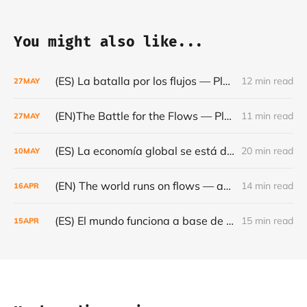
You might also like...
(ES) La batalla por los flujos — Plataformas, minerales y el frágil orden mundial - Café con Leche — Episodio #24
12 min read
27
MAY
(EN)The Battle for the Flows — Platforms, Minerals and the Fragile World Order - Café con Leche #Episode 24
11 min read
27
MAY
(ES) La economía global se está dando la vuelta- Café con Leche #Episodio 23
20 min read
10
MAY
(EN) The world runs on flows — and they are becoming increasingly fragile - Café con Leche #Episode 22
14 min read
16
APR
(ES) El mundo funciona a base de flujos — y cada vez son más frágiles - Café con Leche #Episodio 22
15 min read
15
APR