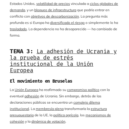
Estados Unidos,
volatilidad de precios
vinculada a
ciclos globales de
demanda
, y un
bloqueo de infraestructura
que podría entrar en
conflicto con
objetivos de descarbonización
. La pregunta más
profunda es si Europa ha
diversificado el riesgo
o simplemente lo ha
trasladado
. La dependencia no ha desaparecido — ha cambiado de
forma.
TEMA 3:
La adhesión de Ucrania y
la prueba de estrés
institucional de la Unión
Europea
El movimiento en Bruselas
La
Unión Europea
ha reafirmado su
compromiso político
con la
eventual
adhesión
de Ucrania. Sin embargo, detrás de las
declaraciones públicas se encuentra un
complejo dilema
institucional
. La
membresía plena
transformaría la
estructura
presupuestaria
de la UE, la
política agrícola
, los
mecanismos de
cohesión
y la
dinámica de votación
.