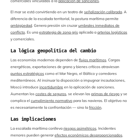
comerciales vinculadas a la
aplicación de sanciones
.
El mar se está convirtiendo en un teatro de
señalización calibrada
. A
diferencia de la escalada territorial, la postura marítima permite
ambigüedad
. Genera presión sin cruzar
umbrales inmediatos de
conflicto
. Es una
estrategia de zona gris
aplicada a
arterias logísticas
y comerciales.
La lógica geopolítica del cambio
Las economías modernas dependen de
flujos marítimos
. Cargas
energéticas, exportaciones de grano y bienes críticos atraviesan
puntos estratégicos
como el Mar Negro, el Báltico y corredores
mediterráneos. Al insinuar la disposición a impugnar incautaciones,
Moscú introduce
incertidumbre
en la aplicación de sanciones.
Aumentan los
costes de seguros
, se elevan las
primas de riesgo
y se
complica el
cumplimiento normativo
para las navieras. El objetivo no
es necesariamente la confrontación — sino la
fricción
.
Las implicaciones
La escalada marítima conlleva
riesgos asimétricos
. Incidentes
menores pueden generar
efectos económicos desproporcionados
.