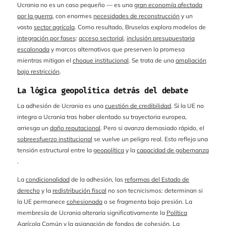
Ucrania no es un caso pequeño — es una
gran economía afectada
por la guerra
, con enormes
necesidades de reconstrucción
y un
vasto
sector agrícola
. Como resultado, Bruselas explora modelos de
integración por fases
:
acceso sectorial
,
inclusión presupuestaria
escalonada
y marcos alternativos que preserven la promesa
mientras mitigan el
choque institucional
. Se trata de una
ampliación
bajo restricción
.
La lógica geopolítica detrás del debate
La adhesión de Ucrania es una
cuestión de credibilidad
. Si la UE no
integra a Ucrania tras haber alentado su trayectoria europea,
arriesga un
daño reputacional
. Pero si avanza demasiado rápido, el
sobreesfuerzo institucional
se vuelve un peligro real. Esto refleja una
tensión estructural entre la
geopolítica
y la
capacidad de gobernanza
.
La
condicionalidad
de la adhesión, las
reformas del Estado de
derecho
y la
redistribución fiscal
no son tecnicismos: determinan si
la UE permanece
cohesionada
o se fragmenta bajo presión. La
membresía de Ucrania alteraría significativamente la
Política
Agrícola Común
y la
asignación de fondos de cohesión
. La