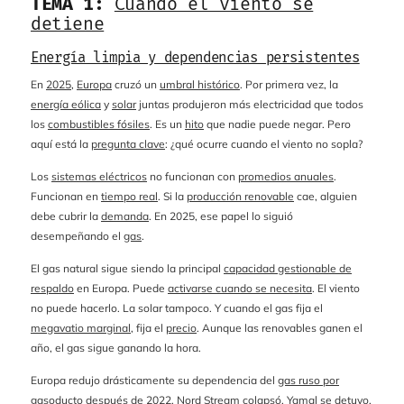
TEMA 1:
Cuando el viento se
detiene
Energía limpia y dependencias persistentes
En
2025
,
Europa
cruzó un
umbral histórico
. Por primera vez, la
energía eólica
y
solar
juntas produjeron más electricidad que todos
los
combustibles fósiles
. Es un
hito
que nadie puede negar. Pero
aquí está la
pregunta clave
: ¿qué ocurre cuando el viento no sopla?
Los
sistemas eléctricos
no funcionan con
promedios anuales
.
Funcionan en
tiempo real
. Si la
producción renovable
cae, alguien
debe cubrir la
demanda
. En 2025, ese papel lo siguió
desempeñando el
gas
.
El gas natural sigue siendo la principal
capacidad gestionable de
respaldo
en Europa. Puede
activarse cuando se necesita
. El viento
no puede hacerlo. La solar tampoco. Y cuando el gas fija el
megavatio marginal
, fija el
precio
. Aunque las renovables ganen el
año, el gas sigue ganando la hora.
Europa redujo drásticamente su dependencia del
gas ruso por
gasoducto
después de 2022.
Nord Stream
colapsó.
Yamal
se detuvo.