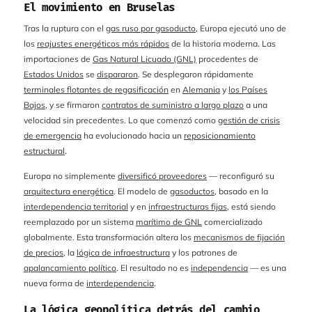
El movimiento en Bruselas
Tras la ruptura con el
gas ruso por gasoducto
, Europa ejecutó uno de
los
reajustes energéticos más rápidos
de la historia moderna. Las
importaciones de
Gas Natural Licuado (GNL)
procedentes de
Estados Unidos
se
dispararon
. Se desplegaron rápidamente
terminales flotantes de regasificación
en
Alemania
y
los Países
Bajos
, y se firmaron
contratos de suministro a largo plazo
a una
velocidad sin precedentes. Lo que comenzó como
gestión de crisis
de emergencia
ha evolucionado hacia un
reposicionamiento
estructural
.
Europa no simplemente
diversificó proveedores
— reconfiguró su
arquitectura energética
. El modelo de
gasoductos
, basado en la
interdependencia territorial
y en
infraestructuras fijas
, está siendo
reemplazado por un sistema
marítimo de GNL
comercializado
globalmente. Esta transformación altera los
mecanismos de fijación
de precios
, la
lógica de infraestructura
y los patrones de
apalancamiento político
. El resultado no es
independencia
— es una
nueva forma de
interdependencia
.
La lógica geopolítica detrás del cambio