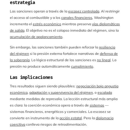
estrategia
Las sanciones operan a través de la
escasez controlada
. Al restringir
el acceso al combustible y a los
canales financieros
, Washington
incrementa el
estrés económico
mientras preserva
vías diplomáticas
de salida
. El objetivo no es el colapso inmediato del régimen, sino la
acumulación de apalancamiento
.
Sin embargo, las sanciones también pueden reforzar la
resiliencia
del régimen
si la presión externa fortalece narrativas de
defensa de
la soberanía
. La lógica estructural de las sanciones es
no lineal
. La
presión no produce automáticamente
cumplimiento
.
Las implicaciones
Tres resultados siguen siendo plausibles:
negociación bajo angustia
económica
,
adaptación y supervivencia del régimen
, o
escalada
mediante medidas de represalia. La lección estructural más amplia
es clara: la coerción económica opera a través de
sistemas
—
sistemas financieros, energéticos y comerciales. La escasez se
convierte en instrumento de la
acción estatal
. Pero la
diplomacia
coercitiva
conlleva riesgos de retroalimentación.