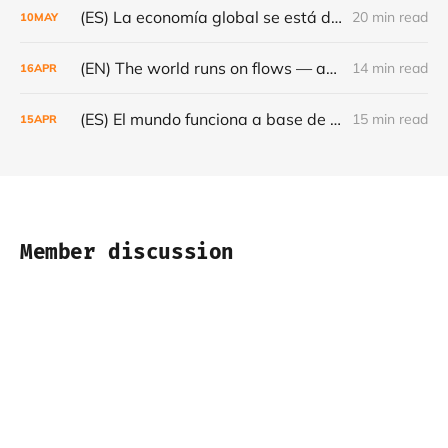
(ES) La economía global se está dando la vuelta- Café con Leche #Episodio 23
20 min read
10
MAY
(EN) The world runs on flows — and they are becoming increasingly fragile - Café con Leche #Episode 22
14 min read
16
APR
(ES) El mundo funciona a base de flujos — y cada vez son más frágiles - Café con Leche #Episodio 22
15 min read
15
APR
Member discussion