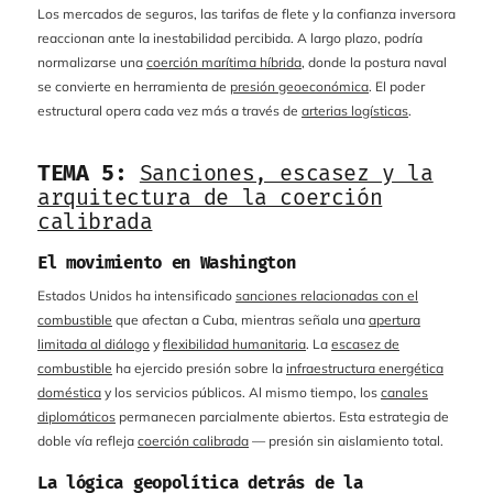
Los mercados de seguros, las tarifas de flete y la confianza inversora
reaccionan ante la inestabilidad percibida. A largo plazo, podría
normalizarse una
coerción marítima híbrida
, donde la postura naval
se convierte en herramienta de
presión geoeconómica
. El poder
estructural opera cada vez más a través de
arterias logísticas
.
TEMA 5:
Sanciones, escasez y la
arquitectura de la coerción
calibrada
El movimiento en Washington
Estados Unidos ha intensificado
sanciones relacionadas con el
combustible
que afectan a Cuba, mientras señala una
apertura
limitada al diálogo
y
flexibilidad humanitaria
. La
escasez de
combustible
ha ejercido presión sobre la
infraestructura energética
doméstica
y los servicios públicos. Al mismo tiempo, los
canales
diplomáticos
permanecen parcialmente abiertos. Esta estrategia de
doble vía refleja
coerción calibrada
— presión sin aislamiento total.
La lógica geopolítica detrás de la