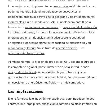
La energía no es simplemente una
mercancía
; está integrada en el
poder estructural
. Bajo el modelo ruso de gasoductos, el
apalancamiento
fluía a través de la
geografía
y de
infraestructuras
inamovibles
. Bajo el modelo de GNL, el apalancamiento fluye a
través de las
estructuras contractuales
, la
capacidad de licuefacción
,
las
rutas marítimas
y los
hubs globales de precios
. Estados Unidos
ahora posee una influencia significativa sobre la
seguridad
energética
europea mediante su
capacidad de exportación
y su
autoridad regulatoria
. No se trata de
coerción abierta
— es
posicionamiento estructural
.
Al mismo tiempo, la fijación de precios del GNL expone a Europa a
la
competencia global
, particularmente de
Asia
, introduciendo
riesgos de volatilidad
que no existían bajo contratos fijos de
gasoducto. Al escapar de una vulnerabilidad, Europa ha entrado en
un ecosistema energético más
fluido
— y más
competitivo
.
Las implicaciones
El giro fortalece la
alineación transatlántica
, pero introduce
rigidez
contractual a largo plazo
, exposición a
cambios políticos internos
en