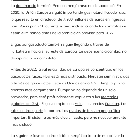
La
dominancia
terminó. Pero la energía rusa no desapareció. En
2025, la Unión Europea siguió importando
gas natural licuado ruso
,
lo que resultó en alrededor de
7.200 millones de euros
en ingresos
para Rusia por GNL durante el año, incluso cuando los contratos se
están eliminando antes de la
prohibición prevista para 2027
.
El gas por gasoducto también siguió llegando a través de
TurkStream
hacia el sureste de Europa. La
dependencia
cambió, no
desapareció por completo.
Antes de 2022, la
vulnerabilidad
de Europa se concentraba en los
gasoductos rusos. Hoy, está más
distribuida
.
Noruega
suministra gas
a través de gasoductos.
Estados Unidos
envía GNL.
Argelia
y
Catar
aportan más cargamentos. Europa ya no depende de un solo
proveedor, pero está profundamente expuesta a los
mercados
globales de GNL
. El gas compite con
Asia
. Los precios
fluctúan
. Las
rutas de transporte
importan. Los
puntos de tensión geopolítica
importan. El sistema es más diversificado, pero no necesariamente
más aislado.
La siguiente fase de la transición energética trata de estabilizar la