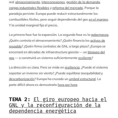
red:
almacenamiento
,
interconexiones
,
gestión de la demanda
,
cargas industriales flexibles
y
reforma del mercado
. Porque la
paradoja persiste: Europa puede reducir estructuralmente los
combustibles fósiles, pero seguir dependiendo del gas
en el margen
.
Y la unidad marginal fija el precio.
La primera fase fue la expansión. La segunda fase es la
gobernanza
.
¿Quién controla el almacenamiento? ¿Quién financia los
activos de
respaldo
? ¿Quién firma contratos de GNL a largo plazo? ¿Europa se
encerrará en décadas de infraestructura gasista — un
bloqueo del
gas
— o construirá un sistema suficientemente
resiliente
?
La dirección es clara. Pero se mide en
resiliencia
. ¿Puede el sistema
soportar un invierno sin viento? ¿Puede equilibrar asequibilidad y
descarbonización
? Europa ha cruzado un
umbral estructural
. La
parte difícil ahora es demostrarlo
hora por hora
.
TEMA 2:
El giro europeo hacia el
GNL y la reconfiguración de la
dependencia energética