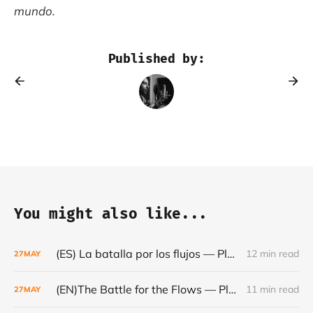
mundo.
Published by:
You might also like...
(ES) La batalla por los flujos — Plataformas, minerales y el frágil orden mundial - Café con Leche — Episodio #24
12 min read
27
MAY
(EN)The Battle for the Flows — Platforms, Minerals and the Fragile World Order - Café con Leche #Episode 24
11 min read
27
MAY