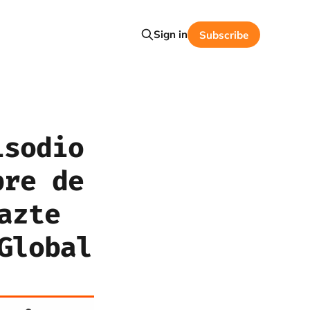
Sign in
Subscribe
isodio
bre de
azte
Global