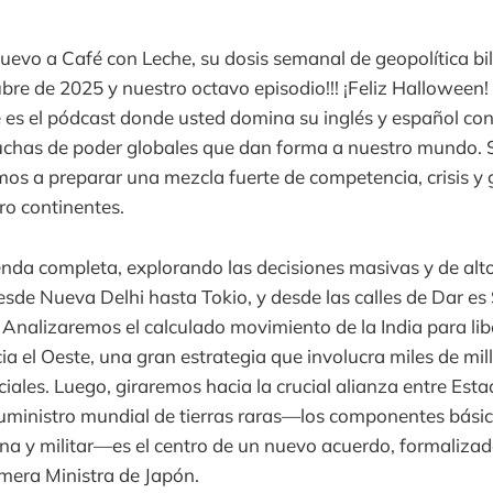
uevo a Café con Leche, su dosis semanal de geopolítica bil
bre de 2025 y nuestro octavo episodio!!! ¡Feliz Halloween! 
 es el pódcast donde usted domina su inglés y español con
uchas de poder globales que dan forma a nuestro mundo. S
amos a preparar una mezcla fuerte de competencia, crisis y 
ro continentes.
da completa, explorando las decisiones masivas y de alto
de Nueva Delhi hasta Tokio, y desde las calles de Dar es
 Analizaremos el calculado movimiento de la India para lib
ia el Oeste, una gran estrategia que involucra miles de mil
iales. Luego, giraremos hacia la crucial alianza entre Est
uministro mundial de tierras raras—los componentes básic
a y militar—es el centro de un nuevo acuerdo, formalizad
mera Ministra de Japón.