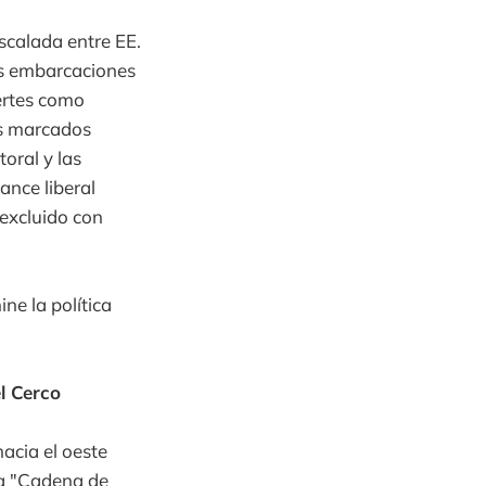
scalada entre EE.
as embarcaciones
ertes como
os marcados
toral y las
ance liberal
excluido con
e la política
l Cerco
acia el oeste
la "Cadena de