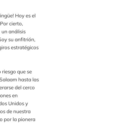
ingüe! Hoy es el
Por cierto,
 un análisis
oy su anfitrión,
giros estratégicos
 riesgo que se
 Salaam hasta las
erarse del cerco
lones en
ados Unidos y
os de nuestra
o por la pionera