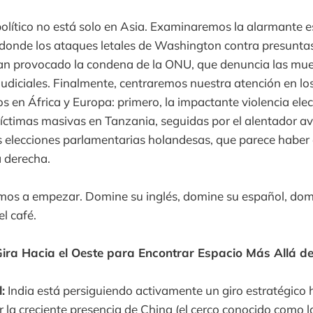
político no está solo en Asia. Examinaremos la alarmante e
 donde los ataques letales de Washington contra presunt
han provocado la condena de la ONU, que denuncia las mu
judiciales. Finalmente, centraremos nuestra atención en l
os en África y Europa: primero, la impactante violencia elec
íctimas masivas en Tanzania, seguidas por el alentador av
 elecciones parlamentarias holandesas, que parece haber 
a derecha.
os a empezar. Domine su inglés, domine su español, domin
l café.
ira Hacia el Oeste para Encontrar Espacio Más Allá de
:
India está persiguiendo activamente un giro estratégico h
r la creciente presencia de China (el cerco conocido como 