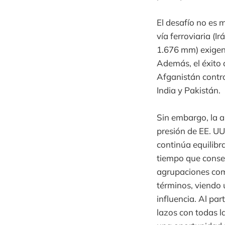
El desafío no es 
vía ferroviaria (I
1.676 mm) exigen
Además, el éxito 
Afganistán contro
India y Pakistán.
Sin embargo, la a
presión de EE. UU
continúa equilibr
tiempo que conser
agrupaciones co
términos, viendo 
influencia. Al par
lazos con todas la