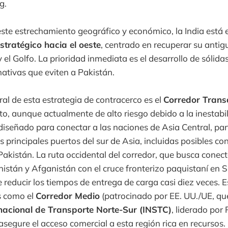
g.
ste estrechamiento geográfico y económico, la India está
estratégico hacia el oeste
, centrado en recuperar su antig
 el Golfo. La prioridad inmediata es el desarrollo de sólida
nativas que eviten a Pakistán.
al de esta estrategia de contracerco es el
Corredor Tran
o, aunque actualmente de alto riesgo debido a la inestabi
diseñado para conectar a las naciones de Asia Central, pa
s principales puertos del sur de Asia, incluidas posibles co
 Pakistán. La ruta occidental del corredor, que busca conec
istán y Afganistán con el cruce fronterizo paquistaní en 
educir los tiempos de entrega de carga casi diez veces. E
s como el
Corredor Medio
(patrocinado por EE. UU./UE, que
nacional de Transporte Norte-Sur (INSTC)
, liderado por 
asegure el acceso comercial a esta región rica en recursos.