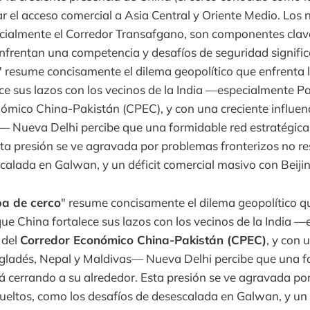
ar el acceso comercial a Asia Central y Oriente Medio. Los
ecialmente el Corredor Transafgano, son componentes clav
enfrentan una competencia y desafíos de seguridad signific
 resume concisamente el dilema geopolítico que enfrenta 
ce sus lazos con los vecinos de la India —especialmente Pa
ómico China-Pakistán (CPEC), y con una creciente influen
— Nueva Delhi percibe que una formidable red estratégica
sta presión se ve agravada por problemas fronterizos no re
calada en Galwan, y un déficit comercial masivo con Beijin
a de cerco
" resume concisamente el dilema geopolítico q
ue China fortalece sus lazos con los vecinos de la India 
 del
Corredor Económico China-Pakistán (CPEC)
, y con 
ngladés, Nepal y Maldivas— Nueva Delhi percibe que una f
tá cerrando a su alrededor. Esta presión se ve agravada p
sueltos, como los desafíos de desescalada en Galwan, y un 