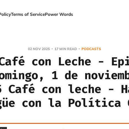
Policy
Terms of Service
Power Words
02 NOV 2025
17 MIN READ
PODCASTS
Café con Leche - Ep
omingo, 1 de noviem
5 Café con leche - H
güe con la Política 