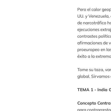
Pero el calor geo
UU. y Venezuela,
de narcotráfico 
ejecuciones extra
contrastes polític
afirmaciones de v
proeuropeo en las
éxito a la extrem
Tome su taza, vam
global. Sirvamos e
TEMA 1 - India G
Concepto Central
para contrarresta