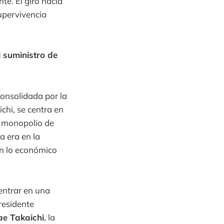
e. El giro hacia
supervivencia
 suministro de
consolidada por la
chi, se centra en
i monopolio de
a era en la
en lo económico
entrar en una
presidente
e Takaichi
, la