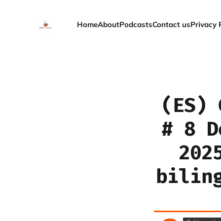
Home
About
Podcasts
Contact us
Privacy 
(ES) 
# 8 D
202
bilin