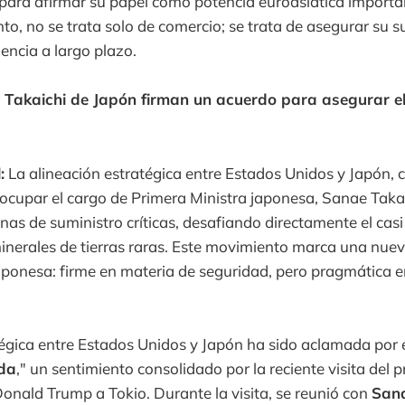
ara afirmar su papel como potencia euroasiática important
anto, no se trata solo de comercio; se trata de asegurar su 
uencia a largo plazo.
 Takaichi de Japón firman un acuerdo para asegurar el
:
La alineación estratégica entre Estados Unidos y Japón, 
ocupar el cargo de Primera Ministra japonesa, Sanae Takai
nas de suministro críticas, desafiando directamente el cas
inerales de tierras raras. Este movimiento marca una nuev
 japonesa: firme en materia de seguridad, pero pragmática 
tégica entre Estados Unidos y Japón ha sido aclamada por 
da
," un sentimiento consolidado por la reciente visita del 
nald Trump a Tokio. Durante la visita, se reunió con
Sana