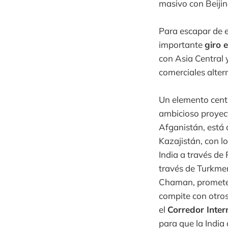
masivo con Beijin
Para escapar de e
importante
giro 
con Asia Central y
comerciales alter
Un elemento centr
ambicioso proyect
Afganistán, está 
Kazajistán, con lo
India a través de
través de Turkmen
Chaman, promete r
compite con otro
el
Corredor Inter
para que la India 