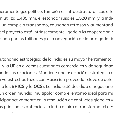
meramente geopolítico; también es infraestructural. Los di
rán utiliza 1.435 mm, el estándar ruso es 1.520 mm, y la In
 un complejo transbordo, causando retrasos y aumentando
del proyecto está intrínsecamente ligado a la cooperación
lado por los talibanes y a la navegación de la arraigada ri
utonomía estratégica de la India es su mayor herramienta.
. y la UE en diversas cuestiones comerciales y de segurida
ando sus relaciones. Mantiene una asociación estratégica c
va estrechos lazos con Rusia (un proveedor clave de defe
mo los
BRICS
y la
OCS
). La India está decidida a negociar 
un orden mundial multipolar como el entorno ideal para m
ticipar activamente en la resolución de conflictos globales y
s principales potencias, la India aspira a transformar el de