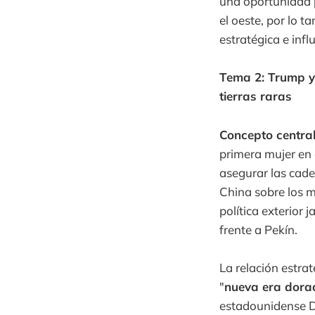
una oportunidad p
el oeste, por lo t
estratégica e infl
Tema 2: Trump y
tierras raras
Concepto central
primera mujer en 
asegurar las cade
China sobre los m
política exterior
frente a Pekín.
La relación estra
"
nueva era dora
estadounidense Do