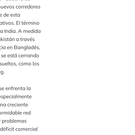
 nuevos corredores
e de esta
ativos. El término
la India. A medida
kistán a través
cia en Bangladés,
 se está cerrando
sueltos, como los
g.
ue enfrenta la
—especialmente
una creciente
ormidable red
or problemas
déficit comercial