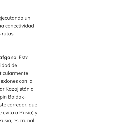
 ejecutando un
ua conectividad
s rutas
safgano
. Este
lidad de
rticularmente
nexiones con la
tar Kazajistán a
Spin Boldak-
ste corredor, que
 evita a Rusia) y
Rusia, es crucial