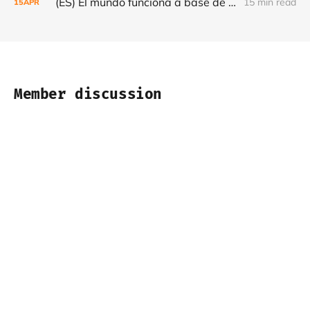
(ES) El mundo funciona a base de flujos — y cada vez son más frágiles - Café con Leche #Episodio 22
15 min read
15
APR
Member discussion