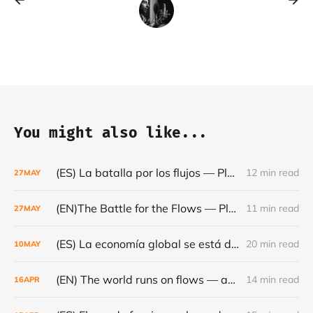
You might also like...
(ES) La batalla por los flujos — Plataformas, minerales y el frágil orden mundial - Café con Leche — Episodio #24
12 min read
27
MAY
(EN)The Battle for the Flows — Platforms, Minerals and the Fragile World Order - Café con Leche #Episode 24
11 min read
27
MAY
(ES) La economía global se está dando la vuelta- Café con Leche #Episodio 23
20 min read
10
MAY
(EN) The world runs on flows — and they are becoming increasingly fragile - Café con Leche #Episode 22
14 min read
16
APR