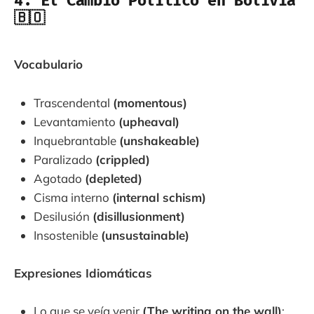
4. El Cambio Político en Bolivia
🇧🇴
Vocabulario
Trascendental
(momentous)
Levantamiento
(upheaval)
Inquebrantable
(unshakeable)
Paralizado
(crippled)
Agotado
(depleted)
Cisma interno
(internal schism)
Desilusión
(disillusionment)
Insostenible
(unsustainable)
Expresiones Idiomáticas
Lo que se veía venir
(The writing on the wall)
: