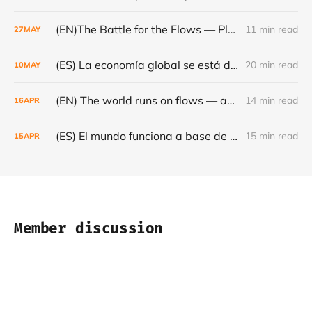
(EN)The Battle for the Flows — Platforms, Minerals and the Fragile World Order - Café con Leche #Episode 24
11 min read
27
MAY
(ES) La economía global se está dando la vuelta- Café con Leche #Episodio 23
20 min read
10
MAY
(EN) The world runs on flows — and they are becoming increasingly fragile - Café con Leche #Episode 22
14 min read
16
APR
(ES) El mundo funciona a base de flujos — y cada vez son más frágiles - Café con Leche #Episodio 22
15 min read
15
APR
Member discussion