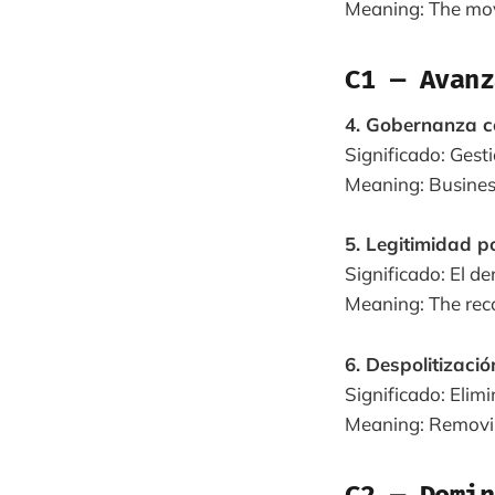
Meaning: The mov
C1 — Avanz
4. Gobernanza c
Significado: Gesti
Meaning: Busines
5. Legitimidad po
Significado: El d
Meaning: The reco
6. Despolitizació
Significado: Elim
Meaning: Removin
C2 — Domin