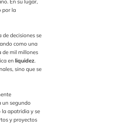
no. En su lugar,
 por la
a de decisiones se
tuando como una
a de mil millones
tica en
liquidez
.
nales, sino que se
mente
 a un segundo
la apatridia y se
ertos y proyectos