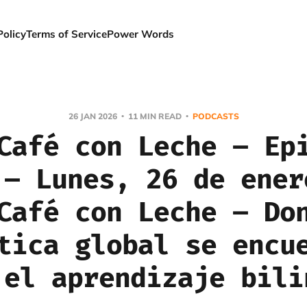
Policy
Terms of Service
Power Words
26 JAN 2026
11 MIN READ
PODCASTS
Café con Leche – Ep
 – Lunes, 26 de ener
Café con Leche – Do
tica global se encu
 el aprendizaje bili