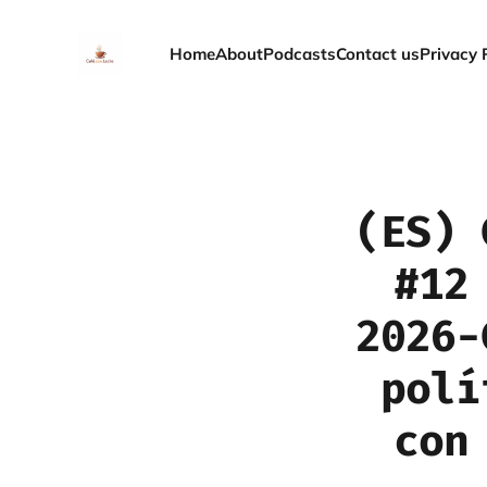
Home
About
Podcasts
Contact us
Privacy 
(ES) 
#12
2026-
polí
con