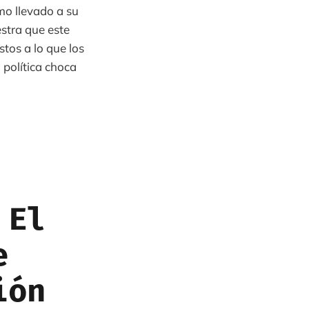
smo llevado a su
stra que este
stos a lo que los
 política choca
 El
e
ión