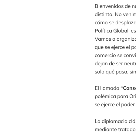
Bienvenidos de nu
distinto. No veni
cómo se desplaza
Política Global, e
Vamos a organizar
que se ejerce el 
comercio se conv
dejan de ser neutr
solo qué pasa, si
El llamado
“Conse
polémica para Or
se ejerce el poder 
La diplomacia clá
mediante tratados,