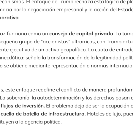
canismos. El enfoque de Trump rechaza esta lógica de pla
omacia por la negociación empresarial y la acción del Estado
orativa
.
 Paz funciona como un
consejo de capital privado
. La tom
pequeño grupo de “accionistas” ultrarricos, con Trump ac
ente ejecutivo de un activo geopolítico. La cuota de entrad
anecdótica: señala la transformación de la legitimidad polí
no se obtiene mediante representación o normas internacio
os, este enfoque redefine el conflicto de manera profunda
La soberanía, la autodeterminación y los derechos pasan
s
flujos de inversión.
El problema deja de ser la ocupación o 
n
cuello de botella de infraestructura
. Hoteles de lujo, pu
ituyen a la agencia política.