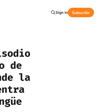
Sign in
Subscribe
isodio
o de
nde la
entra
ngüe